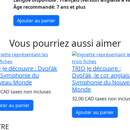
Langue disponible : Français (version anglaise à ve
Âge recommandé: 7 ans et plus
Ajouter au panier
Vous pourriez aussi aimer
Je découvre : Dvořák
TRIO Je découvre :
a Symphonie du
Dvořák, le cor anglais 
veau Monde
Symphonie du Nouve
Monde
 CAD taxes non incluses
32,00 CAD taxes non inclu
uter au panier
Ajouter au panier
TRE